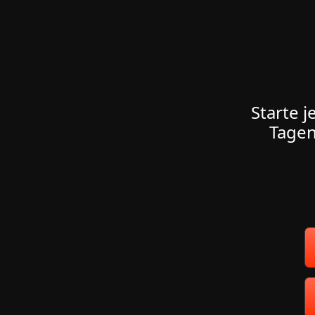
Starte j
Tagen
A